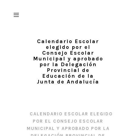
Calendario Escolar
elegido por el
Consejo Escolar
Municipal y aprobado
por la Delegación
Provincial de
Educación de la
Junta de Andalucía
FECAPA JAÉN
/
ACTIVIDADES
/
CALENDARIO ESCOLAR ELEGIDO
POR EL CONSEJO ESCOLAR
MUNICIPAL Y APROBADO POR LA
DELEGACIÓN PROVINCIAL DE